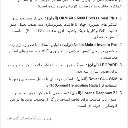
عملکرد، قابلیت‌ ها و رضایت کاربران آورده شده است:
OKM eXp 6000 Professional Plus (آلمان) :
یکی از پیشرفته‌ ترین
اسکنر های تصویری جهان با قابلیت تصویرسازی سه‌ بعدی، تحلیل عمق،
قابلیت WiFi و کار با عینک واقعیت افزوده (Smart Glasses). مناسب
کاوش‌ حرفه‌ ای.
Nokta Makro Invenio Pro (ترکیه) :
اولین دستگاه با تصویرسازی زنده
و واقعی در زمان کاوش. ترکیبی از تکنولوژی VLF و سیستم‌ های اسکن
مغناطیسی.
LEOPARD (ایران) :
دستگاه فوق‌ العاده با قابلیت لایو اسکن و لایو ویدو
برای تصویر سازی سه بعدی.
Rover C4 – OKM (آلمان) :
اسکنر حرفه‌ ای با تحلیل سه‌ بعدی زمین با
استفاده از GPR (Ground Penetrating Radar).
Lorenz Deepmax Z2 (آلمان) :
سیستمی با عملکرد فوق‌ العاده در
عمق زیاد، مناسب برای کشف اهداف بزرگ. از محبوب‌ ترین‌ ها در بین
کاوشگران حرفه‌ ای است.
بهترین دستگاه اسکنر گنج یاب