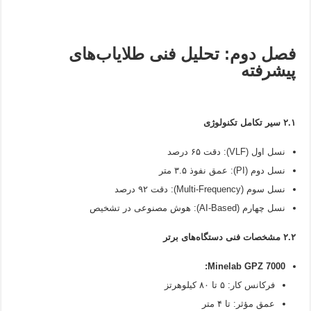
فصل دوم: تحلیل فنی طلایاب‌های
پیشرفته
۲.۱ سیر تکامل تکنولوژی
نسل اول (VLF): دقت ۶۵ درصد
نسل دوم (PI): عمق نفوذ ۳.۵ متر
نسل سوم (Multi-Frequency): دقت ۹۲ درصد
نسل چهارم (AI-Based): هوش مصنوعی در تشخیص
۲.۲ مشخصات فنی دستگاه‌های برتر
Minelab GPZ 7000:
فرکانس کار: ۵ تا ۸۰ کیلوهرتز
عمق مؤثر: تا ۴ متر