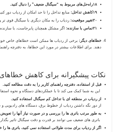
۱۸راه‌حل‌های مربوط به “سیگنال ضعیف” را دنبال کنید.
۱۹کاهش تداخل:
منابع تداخل را تا حد امکان از ردیاب دور کنید
۲۰تغییر موقعیت:
ردیاب را به مکان دیگری با سیگنال قوی تر و 
۲۱تماس با سازنده:
اگر مشکل همچنان پابرجاست، با سازنده ر
خطاهای دیگر:
برخی از ردیاب ها ممکن است خطاهای خاص خود را
دهند. برای اطلاعات بیشتر در مورد این خطاها، به دفترچه راهنما
نکات پیشگیرانه برای کاهش خطاهای ر
قبل از استفاده، دفترچه راهنمای کاربر را به دقت مطالعه کنید.
این به شما کمک می کند تا با عملکردهای دستگاه و نحوه استفاد
از ردیاب در منطقه ای با تداخل کم سیگنال استفاده کنید.
از دور نگه داشتن ردیاب از خطوط برق، دستگاه های رادیویی و سا
به طور مرتب باتری ها را بررسی و در صورت نیاز آنها را تعویض ک
باتری های ضعیف می توانند بر قدرت و دقت سیگنال تاثیر بگذارن
اگر از ردیاب برای مدت طولانی استفاده نمی کنید، باتری ها را خا