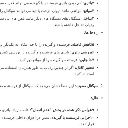
۲باتری:
کم بودن باتری فرستنده یا گیرنده می تواند قدرت سی
۳موانع:
موانعی مانند دیوار، درخت یا تپه می توانند سیگنال را
۴تداخل:
سیگنال های دستگاه های دیگر مانند تلفن های بی سیم 
ردیاب تداخل داشته باشند.
راه‌حل‌ها:
۵کاهش فاصله:
فرستنده و گیرنده را تا حد امکان به یکدیگر نز
۶بررسی باتری:
باتری های فرستنده و گیرنده را بررسی کنید و 
۷جابجایی:
فرستنده و گیرنده را از موانع دور کنید.
۸تغییر کانال:
اگر از چندین ردیاب به طور همزمان استفاده می ک
استفاده کنید.
سیگنال ضعیف:
این خطا نشان می‌دهد که سیگنال از فرستنده 
علل:
۹عوامل ذکر شده در بخش “عدم اتصال”:
فاصله زیاد، باتری 
۱۰خرابی فرستنده یا گیرنده:
نقص در اجزای داخلی فرستنده یا 
قرار دهد.