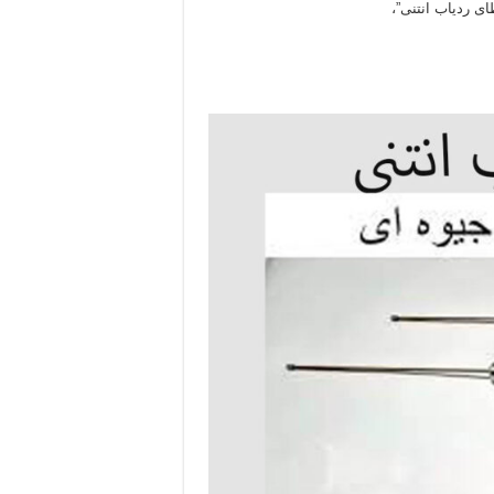
طای ردیاب انتنی”،