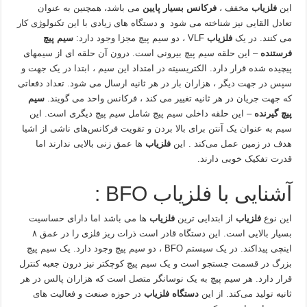
این
فلزیاب
مخفف ،
فرکانس بسیار پایین
می باشد، همچنین به عنوان
تعادل القایی نیز شناخته می شود و دستگاه های زیادی با این تکنولوژی کار
می کنند. در یک
فلزیاب
VLF ، دو سیم پیچ مجزا وجود دارد:
سیم پیچ
فرستنده
– این حلقه سیم پیچ بیرونی است. درون آن حلقه ای از سیمهای
پیچیده شده قرار دارد. الکتریسیته در امتداد این سیم ، ابتدا در یک جهت و
سپس در جهت دیگر ، هزاران بار در هر ثانیه ارسال می شود. تعداد دفعاتی
که جهت جریان در هر ثانیه تغییر می کند ، فرکانس واحد می گویند.
سیم
پیچ گیرنده
– این حلقه داخلی سیم پیچ شامل سیم پیچ دیگری است. این
سیم به عنوان یک آنتن برای بالا بردن و تقویت فرکانس‌های ناشی از اشیا
هدف در زمین عمل می‌کند . این
فلزیاب
ها عمق زنی بالایی ندارند اما
قدرت تفکیک خوبی دارند.
آشنایی با فلزیاب BFO :
این نوع
فلزیاب
از ابتدایی ترین
فلزیاب
ها می باشد اما دارای حساسیت
بسیار بالایی است. این دستگاه قادر است ذرات ریز فلزی را در عمق ۸
اینچی پیداکند. در یک سیستم BFO ، دو سیم پیچ وجود دارد. یک سیم پیچ
بزرگ در قسمت جستجو است و یک سیم پیچ کوچکتر نیز درون جعبه کنترل
قرار دارد. هر سیم‌ پیچ به یک نوسانگر متصل است که هزاران پالس در هر
ثانیه تولید می‌کند. از این
دستگاه فلزیاب
در حوزه صنعت و فعالیت های