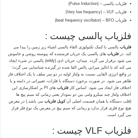
فلزیاب پالسی – (Pulse Induction)
فلزیاب Very low frequency) – VLF)
فلزیاب beat frequency oscillator) – BFO)
فلزیاب پالسی چیست :
فلزیاب
پالسی با کمک تکنولوژی القاء پالسی اشیاء زیر زمین را پیدا می
کند. در
فلزیاب
های پالسی یک جریان فرستنده که پیوسته روشن و خاموش
می شود برقرار می گردد. میدان، جریان ادی (eddy) پالسی در شیء ایجاد
می کند که با انالیز میرایی پالس القا شده در گیرنده شناسایی می گردد؛
در واقع انرژی القایی نسبت به ولتاژ اولیه در دو سر سلف با یک اختلاف فاز
ظاهر می شود. در صورت برخورد دستگاه با فلزات، تغییراتی در دامنه و یا
اختلاف فاز ایجاد می شود. اساس کار
فلزیاب
های PI بر اشکارسازی این
اختلاف ولتاژ چند میکرو ولتی بین دو نمودار یعنی زمانی که سیم پیچ ها
(قلب دستگاه یا همان قسمت اصلی آن
کویل فلزیاب
می باشد.) در معرض
هیچ نوع فلزی قرار ندارد و زمانی که سیم پیچ در معرض یک نوع فلز قرار
می گیرد است.
فلزیاب VLF چیست :