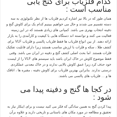
کدام فلزیاب برای گنج یابی
مناسب است :
همان طور که در بالا نیز اشاره کردیم فلزیاب ها از نظر تکنولوژی به سه
دسته تقسیم می شدند و حال می خواهیم ببینیم کدام یک برای کاوش گنج و
دفینه انتخاب بهتری می باشد. کمپانی های زیادی هستند که در این زمینه
فعالیت می کنند و توانسته اند دستگاه هایی با کیفیت و کارآمدی را به بازار
ارائه دهند. از بین انواع فلزیاب ها فقط فلزیاب پالسی و فلزیاب VLF برای
کشف طلا ، سکه و فلزات با ارزش مناسب هستند زیرا دارای قابلیت تفکیک
فلزات هستند. اما بحث اصلی کشف گنج و دفینه در ایران می باشد. وقتی
فقط موضوع کاوش در خاک ایران باشد باید سیستم های VLF را از لیست
خود حذف کرد زیرا عمق کاوش بالایی ندارند و در خاک معدنی عملکردی
درستی ندارند. بنابراین بهترین فلزیاب برای کاوش دفینه ، مقبره ها ، اتاقک
ها و … فلزیاب های پالسی می باشند.
در کجا ها گنج و دفینه پیدا می
شود :
پیدا کردن گنج به همین سادگی که فکر می کنید نیست و برای اینکار نیاز به
تحقیق و مطالعه در مورد مکان های باستانی و تاریخی دارید و علاوه برآن