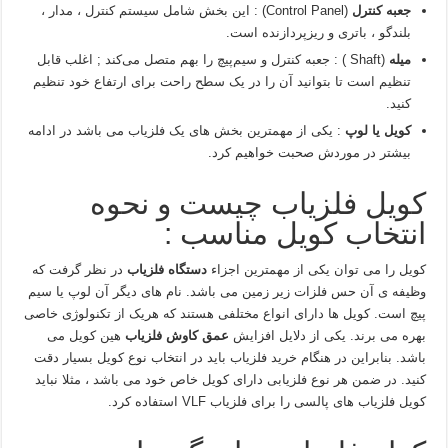
جعبه کنترل
(Control Panel) : این بخش شامل سیستم کنترل ، مدار ،
بلندگو ، باتری و ریزپردازنده است.
میله
(Shaft ) : جعبه کنترل و سیم‌پیچ را بهم متصل می‌کند ; اغلب قابل
تنظیم است تا بتوانید آن را در یک سطح راحت برای ارتفاع خود تنظیم
کنید.
کویل یا لوپ
: یکی از مهمترین بخش های یک فلزیاب می باشد در ادامه
بیشتر در موردش صحبت خواهیم کرد.
کویل فلزیاب چیست و نحوه
انتخاب کویل مناسب :
کویل را می توان یکی از مهمترین اجزاء
دستگاه فلزیاب
در نظر گرفت که
وظیفه ی آن حس فلزات زیر زمین می باشد. نام های دیگر آن لوپ یا سیم
پیچ است. کویل ها دارای انواع مختلفی هستند که هریک از تکنولوژی خاصی
بهره می برند. یکی از دلایل افزایش
عمق کاوش فلزیاب
هین کویل می
باشد. بنابراین در هنگام خرید فلزیاب باید در انتخاب نوع کویل بسیار دقت
کنید. در ضمن هر نوع فلزیابی دارای کویل خاص خود می باشد ، مثلا نباید
کویل فلزیاب های پالسی را برای فلزیاب VLF استفاده کرد.