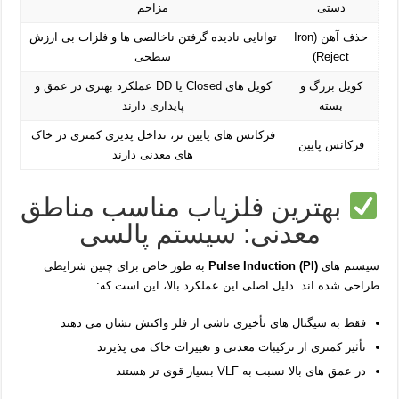
دستی
مزاحم
حذف آهن (Iron
توانایی نادیده گرفتن ناخالصی‌ ها و فلزات بی‌ ارزش
Reject)
سطحی
کویل بزرگ و
کویل‌ های Closed یا DD عملکرد بهتری در عمق و
بسته
پایداری دارند
فرکانس‌ های پایین‌ تر، تداخل‌ پذیری کمتری در خاک‌
فرکانس پایین
های معدنی دارند
بهترین فلزیاب مناسب مناطق
معدنی: سیستم پالسی
سیستم های
Pulse Induction (PI)
به‌ طور خاص برای چنین شرایطی
طراحی شده‌ اند. دلیل اصلی این عملکرد بالا، این است که:
فقط به سیگنال‌ های تأخیری ناشی از فلز واکنش نشان می‌ دهند
تأثیر کمتری از ترکیبات معدنی و تغییرات خاک می‌ پذیرند
در عمق‌ های بالا نسبت به VLF بسیار قوی‌ تر هستند