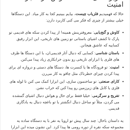
امنیت
حالا که فهمیدیم
فلزیاب چیست
، بیایم ببینیم کجا به کار میاد. این دستگاها
خیلی بیشتر از چیزی که فکر می‌ کنی کاربرد دارن:
کاوش و گنج‌یابی
: معروفترینش همینه! از پیدا کردن سکه‌ های قدیمی تو
پارک تا کشف اشیای باستانی تو زمین‌ های تاریخی، این ابزار رفیق
کساییه که عاشق هیجانن.
باستان‌ شناسی
: کسایی که دنبال آثار قدیمی‌ان، با این دستگا ها ظرف‌
های فلزی یا ابزارای تاریخی رو بدون خرابکاری زیاد پیدا می‌کنن.
امنیت
: تو فرودگاه‌ ها یا کنسرت‌ ها، دستگا های دستی و دروازه‌ ای برای
پیدا کردن چیزای خطرناک مثل چاقو به کار می‌رن.
کارای صنعتی
: تو ساختمون‌ سازی، این ابزارا کمک می‌ کنن تا لوله‌ های
فلزی یا کابل‌ های زیرزمین رو پیدا کنن که خراب نشن.
تفریح و سرگرمی
: خیلیا فقط برای حال و هواش دنبال اشیای گمشده
می‌ گردن، مثلاً تو ساحل دنبال انگشتر یا تو باغچه دنبال یه یادگاری
قدیمی.
یه داستان باحال: چند سال پیش تو اروپا یه نفر با یه دستگاه ساده یه
مجموعه سکه نقره از دوره رومی‌ ها پیدا کرد. این نشون میده این ابزارا