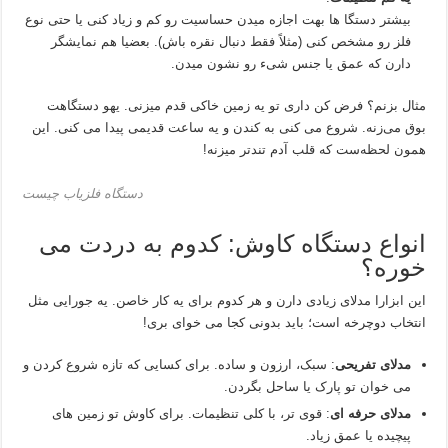
بیشتر دستگا ها بهت اجازه میدن حساسیت رو کم و زیاد کنی یا حتی نوع
فلز رو مشخص کنی (مثلاً فقط دنبال نقره باش). بعضیا هم نمایشگر
دارن که عمق یا جنس شیء رو نشون میدن.
مثال بزنم؟ فرض کن داری تو یه زمین خاکی قدم میزنی. یهو دستگاهت
بوق می‌زنه. شروع می‌ کنی به کندن و یه ساعت قدیمی پیدا می‌ کنی. این
همون لحظه‌ست که قلب آدم تندتر میزنه!
دستگاه فلزیاب چیست
انواع دستگاه کاوش: کدوم به دردت می‌
خوره؟
این ابزارا مدلای زیادی دارن و هر کدوم برای یه کار خاصن. یه جورایی مثل
انتخاب دوچرخه‌ است؛ باید بدونی کجا می‌ خوای بری!
مدلای تفریحی
: سبک، ارزون و ساده. برای کسایی که تازه شروع کردن و
می‌ خوان تو پارک یا ساحل بگردن.
مدلای حرفه‌ ای
: قوی‌ تر، با کلی تنظیمات. برای کاوش تو زمین‌ های
پیچیده یا عمق زیاد.