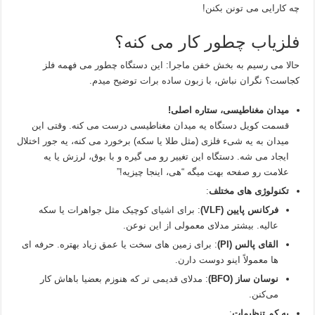
چه کارایی می‌ تونن بکنن!
فلزیاب چطور کار می‌ کنه؟
حالا می‌ رسیم به بخش خفن ماجرا: این دستگاه چطور می‌ فهمه فلز
کجاست؟ نگران نباش، با زبون ساده برات توضیح میدم.
میدان مغناطیسی، ستاره اصلی!
قسمت کویل دستگاه یه میدان مغناطیسی درست می‌ کنه. وقتی این
میدان به یه شیء فلزی (مثل طلا یا سکه) برخورد می‌ کنه، یه جور اختلال
ایجاد می‌ شه. دستگاه این تغییر رو می‌ گیره و با بوق، لرزش یا یه
علامت رو صفحه بهت میگه “هی، اینجا چیزیه!”
تکنولوژی‌ های مختلف
:
فرکانس پایین (VLF)
: برای اشیای کوچیک مثل جواهرات یا سکه
عالیه. بیشتر مدلای معمولی از این نوعن.
القای پالس (PI)
: برای زمین‌ های سخت یا عمق زیاد بهتره. حرفه‌ ای‌
ها معمولاً اینو دوست دارن.
نوسان‌ ساز (BFO)
: مدلای قدیمی‌ تر که هنوزم بعضیا باهاش کار
می‌کنن.
یه کم تنظیمات
: