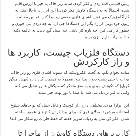
زمین قدیمی قدم زدی و فکر کردی شاید زیر خاک یه چیز با ارزش قایم
شده، احتمالاً به یه دستگاه کاوش فکر کردی! این ابزارای باحال مثل یه
کارآگاه زیرک می‌ تونن اشیای فلزی مخفی رو پیدا کنن. تو این مقاله با
زبون خودمونی قراره بگم این دستگاها چی‌ ان، به چه دردی می‌ خورن و
چطور کار می‌ کنن. چه تازه‌ کار باشی چه استاد گنج‌ یابی، یه عالمه نکته
جذاب برات دارم. بزن بریم!
دستگاه فلزیاب چیست، کاربرد ها
و راز کارکردش
ساده بخوام بگم، یه گجت الکترونیکیه که میتونه اشیای فلزی رو زیر خاک،
تو آب یا حتی پشت دیوار پیدا کنه. معمولاً یه قسمت گرد داره (بهش میگن
کویل) که تکونش میدی و یه مغز متفکر که سیگنال‌ ها رو تحلیل می‌ کنه.
وقتی به فلز نزدیک می‌ شه، با صدا یا نور بهت خبر میده.
این ابزارا مدلای مختلفی دارن، از کوچیک و قابل حمل که تو جاهای شلوغ
استفاده میشن تا مدلای قوی که برای پیدا کردن گنج‌ های عمیق ساخته
شدن. فکر کن مثل یه ردیاب سوپر خفنه که فقط فلزات رو شکار می‌ کنه!
کاربرد های دستگاه کاوش: از ماجرا تا