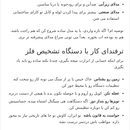
مدلای زیرآبی
: ضدآبن و برای رودخونه یا دریا مناسبن.
مدلای صنعتی
: بیشتر برای پیدا کردن لوله و کابل تو کارای ساختمانی
استفاده می‌ شن.
توصیه‌ ام؟ اگه تازه‌ واردی، با یه مدل ساده شروع کن که هم راحت باشه،
هم به بودجه‌ ات بخوره. بعداً می‌ تونی سراغ مدلای پیشرفته‌ تر بری.
ترفندای کار با دستگاه تشخیص فلز
برای اینکه حسابی از ابزارت نتیجه بگیری، چندتا نکته ساده رو باید یاد
بگیری:
زمین رو بشناس
: خاک خیس یا پر از سنگ می‌ تونه کار رو سخت کنه.
تنظیمات دستگاه رو با محیط جور کن.
عجله نکن
: کویل رو آروم و با حوصله تکون بده تا هیچی از دستت درنره.
نویزها رو بنداز دور
: اگه دستگاهت هی سیگنال اشتباه میده، حساسیتش
رو کم کن یا دوباره تنظیمش کن.
حواست به قانون باشه
: تو ایران، کاوش تو جا های تاریخی نیاز به مجوز
داره. مواظب باش دردسر درست نشه.