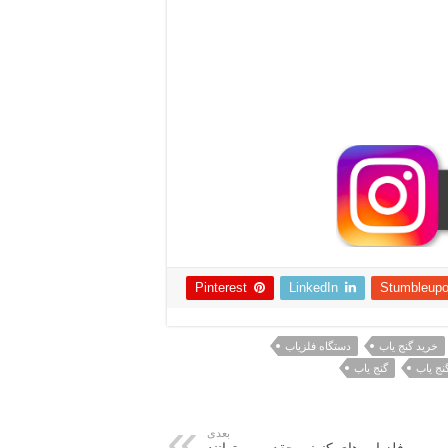
Pinterest
LinkedIn
Stumbleup
خرید گنج یاب
دستگاه فلزیاب
نج یاب
گنج یاب
بعدی