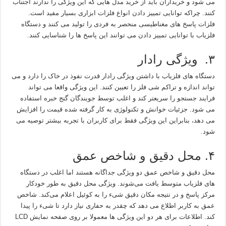
می شود و خریداران باید از خرید مدل هایی که این ویژگی را ندارند اجتناب
کنند. چراکه توانایی تمییز دادن انواع فلزات ابزاری بسیار مفید است.
فلزات پاسخ های مغناطیسی منحصر به فردی را تولید می کنند و دستگاه
فلزیاب با توانایی تمییز دادن می توانند این پاسخ ها را شناسایی کنند.
۳. ویژگی رادار
دستگاه های فلزیاب با داشتن ویژگی رادار قدرت نفوذ در خاک را دارد و می
تواند اندازه و تراکم شی فلز را تعیین کنند. این ویژگی واقعا می تواند
فرایند جستجو را سریعتر کند و اغلب توسط جویندگان گنج خبره استفاده
می شود. جزئیات خوانش و تکنولوژی به کار گرفته شده قیمت را افزایش
می دهد، بنابراین این ویژگی فقط برای کاربران با تجربه بیشتر توصیه می
شود.
۴. محل دقیق و شاخص عمق
محل دقیق و شاخص عمق دو ویژگی جداگانه هستند اما اغلب در دستگاه
های فلزیاب متوسط یافت می‌شوند. ویژگی محل دقیق به طور خودکار
مرکز پاسخ و در نتیجه مکان دقیق شیء را به کوئیل اعلام می‌کند. شاخص
عمق به کاربر اطلاع می دهد که چقدر به حفاری نیاز دارد تا شیء را پیدا
کند. اطلاعات برای هر دو این ویژگی ها معمولا بر روی صفحه نمایش LCD