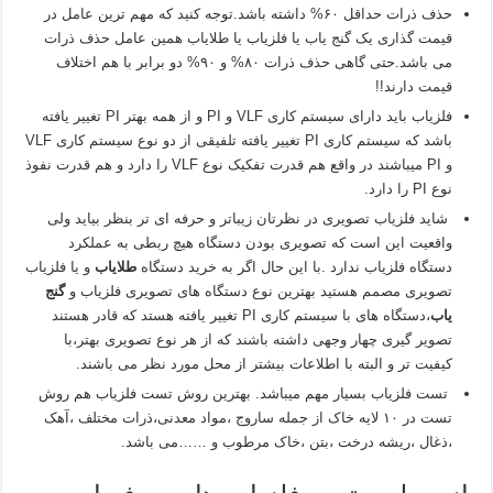
حذف ذرات حداقل ۶۰% داشته باشد.توجه کنید که مهم ترین عامل در
قیمت گذاری یک گنج یاب یا فلزیاب یا طلایاب همین عامل حذف ذرات
می باشد.حتی گاهی حذف ذرات ۸۰% و ۹۰% دو برابر با هم اختلاف
قیمت دارند!!
فلزیاب باید دارای سیستم کاری VLF و PI و از همه بهتر PI تغییر یافته
باشد که سیستم کاری PI تغییر یافته تلفیقی از دو نوع سیستم کاری VLF
و PI میباشند در واقع هم قدرت تفکیک نوع VLF را دارد و هم قدرت نفوذ
نوع PI را دارد.
شاید فلزیاب تصویری در نظرتان زیباتر و حرفه ای تر بنظر بیاید ولی
واقعیت این است که تصویری بودن دستگاه هیچ ربطی به عملکرد
دستگاه فلزیاب ندارد .با این حال اگر به خرید دستگاه
طلایاب
و یا فلزیاب
تصویری مصمم هستید بهترین نوع دستگاه های تصویری فلزیاب و
گنج
یاب
،دستگاه های با سیستم کاری PI تغییر یافته هستد که قادر هستند
تصویر گیری چهار وجهی داشته باشند که از هر نوع تصویری بهتر،با
کیفیت تر و البته با اطلاعات بیشتر از محل مورد نظر می باشند.
تست فلزیاب بسیار مهم میباشد. بهترین روش تست فلزیاب هم روش
تست در ۱۰ لایه خاک از جمله ساروج ،مواد معدنی،ذرات مختلف ،آهک
،ذغال ،ریشه درخت ،بتن ،خاک مرطوب و ……می باشد.